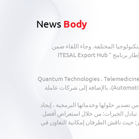
News
Body
كنولوجيا المختلفة. وجاء اللقاء ضمن
ITESAL Export 
ات روسية متخصصة في مجالات تشمل: البرمجيات ، الإعلام الرقمي، Quantum Technologies ، Telemedicine ، Retail
Solutions ومن الجانب المصري شاركت شركات متخصصة في تطوير البرمجيات، وتقنيات السيارات (Automotive)، بالإضافة إلى شركات عاملة
 تصدير حلولها وخدماتها البرمجية ، إيجاد
 تبادل الخبرات: من خلال استعراض أفضل
: حيث ناقش الطرفان إمكانية التعاون في