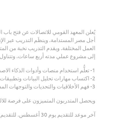
يُعلن المعهد القومي للاتصالات عن فتح باب
أجل مصر المستدامة. وينظَم التدريب عبر الإ
إلى مشروع عملي مدته أربع ساعات. وتتناول
1- تعلُّم استخدام منصات وأدوات الذكاء الاصطناعي، مثل DeepSeek وChatGPT وغيرها
2- اكتساب مهارات تحليل البيانات وتطبيقات الذكاء الاصطناعي في القطاعين الحكومي والخاص
3- فهم الأخلاقيات والتحديات والتوجهات المستقبلية المرتبطة باستخدام الذكاء الاصطناعي
ويحصل المتدربون المتميزون على فرصة للالتحا
آخر موعد للتقديم يوم 30 أغسطس. للتقديم يرجى الضغط