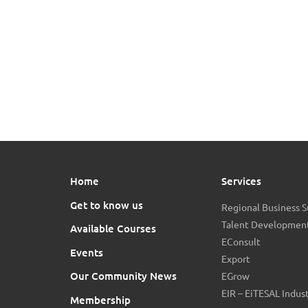
Home
Services
Get to know us
Regional Business 
Talent Development
Available Courses
EConsult
Events
Export
Our Community News
EGrow
EIR – EiTESAL Indus
Membership