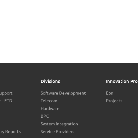
Divisions
Innovation Pro
Support
Software Development
Ebni
 - ETD
Telecom
Projects
Hardware
BPO
System Integration
try Reports
Service Providers