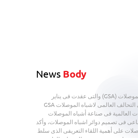
News
Body
جاء اللقاء الذى عقد بقصر السلطان حسين كامل استثمارا لانعقاد القمة الأولى للتحالف العالمى لأشباه الموصلات (GSA) والتى عقدت فى يناير
الماضى وسط حضور دولى ومحلى بارزين. أعرب المهندس أحمد الشناوى، ممثل لجنة العلاقات العامة فى التحالف العالمى لاشباه الموصلات GSA
ات العالمية فى صناعة أشباه الموصلات
طناعى فى تصميم دوائر اشباه الموصلات، وأكد
لات على أهمية اللقاء التعريفى الذى سلط