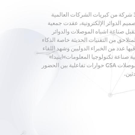
بحضور ومشاركة أكثر من 30 شركة من كبريات الشركات العالمية
صميم الدوائر الإلكترونية، عقدت جمعية
ل صناعة اشباه الموصلات والدوائر
متلاحق من التقنيات الحديثة خاصة الذكاء
تى تحدث فيها عدد من الخبراء الدوليين وشهد اللقاء
ية صناعة تكنولوجيا المعلومات»ايتيدا»
والتحالف العالمى لأشباه الموصلات GSA حوارات تفاعلية بين الحضور
ثين.