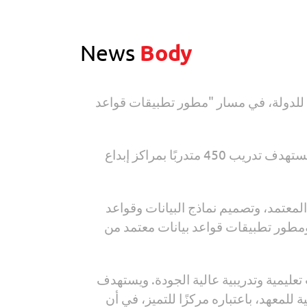
News
Body
ري للدولة، في مسار "مطور تطبيقات قواعد
ويأتي البرنامج في إطار جهود وزارة الاتصالات وتكنولوجيا المعلومات لدعم مشروعات التحول الرقمي، ويستهدف تدريب 450 متدربًا بمراكز إبداع
معتمد، وتصميم نماذج البيانات وقواعد
ت، وتنفيذ تقنيات التعاون الأساسية من سيسكو وتشغيلها، وأساسيات Microsoft 365 (MS-900)، ومطور تطبيقات قواعد بيانات معتمد من
تعليمية وتدريبية عالية الجودة. ويستهدف
للمعهد، باعتباره مركزًا للتميز، في أن