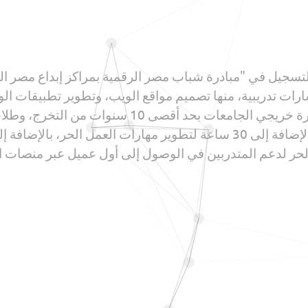
التسجيل في "مبادرة شباب مصر الرقمية بمراكز إبداع مصر ال
خدمات السحابية وتشغيلها. وتستهدف المبادرة خريجي ال
ويشمل البرنامج 90 ساعة للتدريب التقني، بالإضافة إلى 30 ساعة لتطوير مه
ر لدعم المتدربين في الوصول إلى أول عميل عبر منصات العم