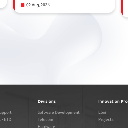
02 Aug, 2026
Divisions
Innovation Pro
Support
Software Development
Ebni
 - ETD
Telecom
Projects
Hardware