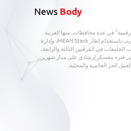
News
Body
رقمية" في عدة محافظات، منها الغربية
والبحيرة والشرقية. ويشمل التدريب عدة مسارات تدريبية، منها تصميم مواقع الويب، وتطوير تطبيقات الويب باستخدام إطار MEAN Stack، وإدارة
جامعات بحد أقصى 10 سنوات من التخرج، وطلاب الجامعات في الفرقتين الثالثة والرابعة.
ارات العمل الحر، بالإضافة إلى فترة معسكر إرشادي على مدار شهرين
ل الحر العالمية والمحلية.