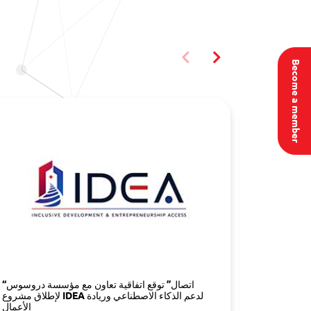
Become a member
Arabic AI
“اتصال” توقع اتفاقية تعاون مع مؤسسة دروسوس
Opportuni
لإطلاق مشروع IDEA لدعم الذكاء الاصطناعي وريادة
الأعمال