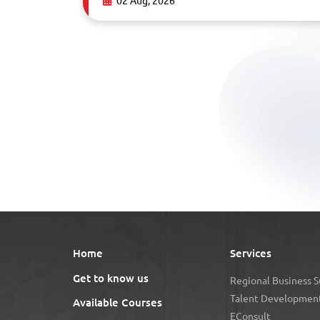
02 Aug, 2026
Home
Services
Get to know us
Regional Business 
Talent Development
Available Courses
EConsult