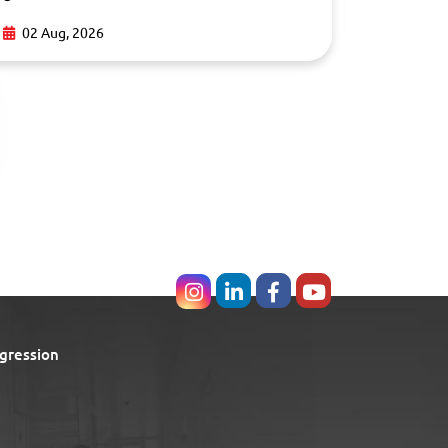
02 Aug,
02 Aug, 2026
gression